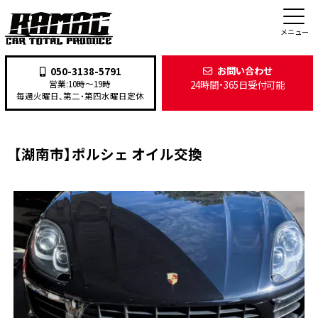
施工事例
メニュー
お問い合わせ
050-3138-5791
24時間・365日受付可能
営業:10時〜19時
TOP
>
施工事例
>
整備・修理
>
【湖南市】ポルシェ オイル交換
毎週火曜日、第二・第四水曜日定休
【湖南市】ポルシェ オイル交換