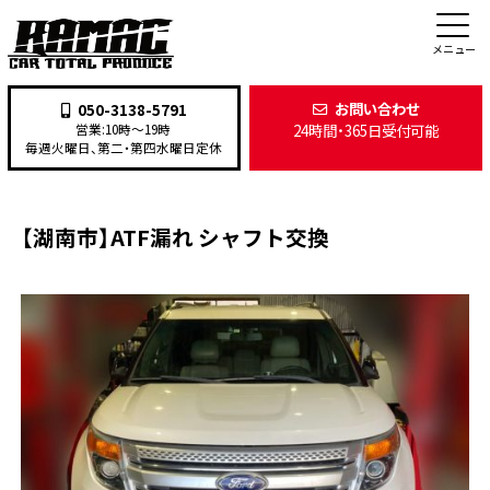
施工事例
メニュー
お問い合わせ
050-3138-5791
24時間・365日受付可能
営業:10時〜19時
TOP
>
施工事例
>
整備・修理
>
【湖南市】ATF漏れ シャフト交換
毎週火曜日、第二・第四水曜日定休
【湖南市】ATF漏れ シャフト交換