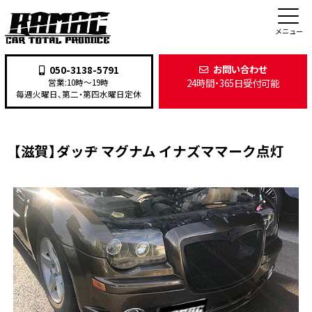
施工事例
メニュー
お問い合わせ
050-3138-5791
24時間・365日受付可能
営業:10時〜19時
TOP
>
施工事例
>
整備・修理
>
【滋賀】ダッヂ マグナム イナズママーク点灯
毎週火曜日、第二・第四水曜日定休
【滋賀】ダッヂ マグナム イナズママーク点灯