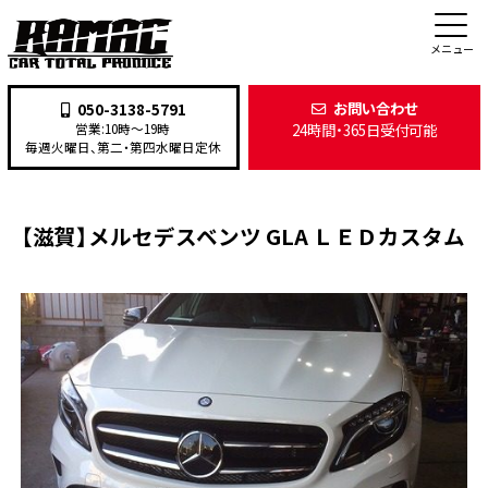
施工事例
メニュー
お問い合わせ
050-3138-5791
24時間・365日受付可能
営業:10時〜19時
TOP
>
施工事例
>
カスタム・ドレスアップ
>
【滋賀】メルセデスベンツ GLA ＬＥＤカスタム
毎週火曜日、第二・第四水曜日定休
【滋賀】メルセデスベンツ GLA ＬＥＤカスタム