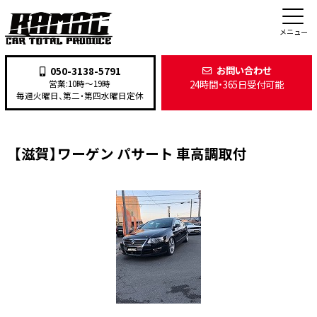
施工事例
メニュー
お問い合わせ
050-3138-5791
24時間・365日受付可能
営業:10時〜19時
TOP
>
施工事例
>
カスタム・ドレスアップ
>
【滋賀】ワーゲン パサート 車高調取付
毎週火曜日、第二・第四水曜日定休
【滋賀】ワーゲン パサート 車高調取付