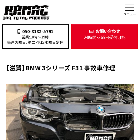
施工事例
メニュー
お問い合わせ
050-3138-5791
24時間・365日受付可能
営業:10時〜19時
TOP
>
施工事例
>
その他
>
【滋賀】BMW 3シリーズ F31 事故車修理
毎週火曜日、第二・第四水曜日定休
【滋賀】BMW 3シリーズ F31 事故車修理