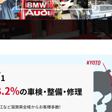
PHOTO GALLERY
.1
.2%
の
車検・整備・修理
近江など滋賀県全域からお客様多数！