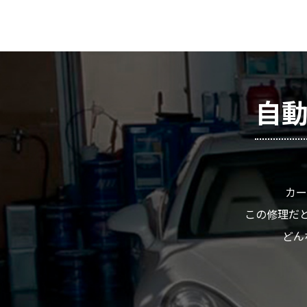
自動
カー
この修理だと
どん