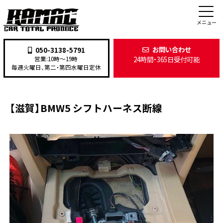
施工事例
メニュー
お問い合わせ
050-3138-5791
24時間・365日受付可能
営業:10時〜19時
TOP
>
施工事例
>
整備・修理
>
【滋賀】BMW5 シフトハーネス断線
毎週火曜日、第二・第四水曜日定休
【滋賀】BMW5 シフトハーネス断線