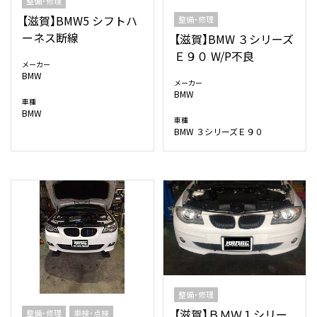
整備・修理
【滋賀】BMW5 シフトハ
整備・修理
ーネス断線
【滋賀】BMW ３シリーズ
Ｅ９０ W/P不良
メーカー
BMW
メーカー
BMW
車種
BMW
車種
BMW ３シリーズＥ９０
整備・修理
【滋賀】ＢＭＷ１シリー
整備・修理
車検・点検