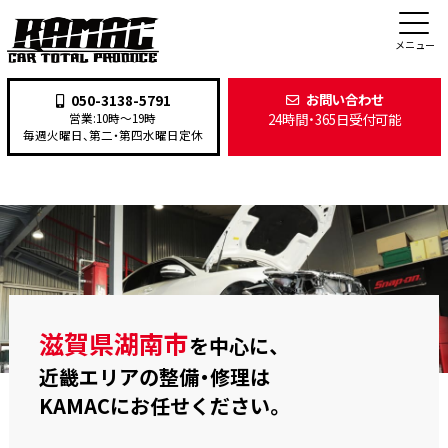
BMW 施工事例
メニュー
お問い合わせ
050-3138-5791
24時間・365日受付可能
営業:10時〜19時
TOP
>
施工事例
>
BMW
毎週火曜日、第二・第四水曜日定休
滋賀県湖南市
を中心に、
近畿エリアの整備・修理は
KAMACにお任せください。