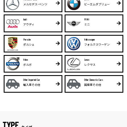
メルセデス・ベンツ
ビーエムダブリュー
Audi
MINI
アウディ
ミニ
Porsche
Volkswagen
ポルシェ
フォルクスワーゲン
Volvo
Lexus
ボルボ
レクサス
Other Imported Car
Other Domestic Cars
輸入車その他
国産車その他
TYPE