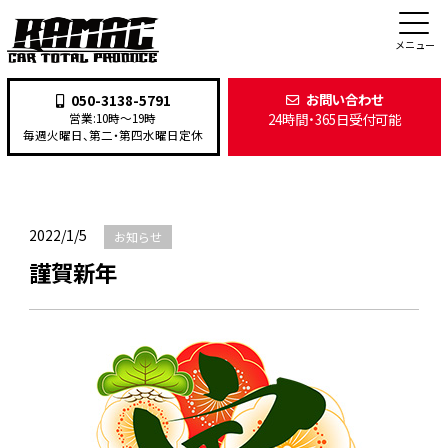
新着情報
メニュー
お問い合わせ
050-3138-5791
24時間・365日受付可能
営業:10時〜19時
TOP
>
新着情報
>
お知らせ
>
謹賀新年
毎週火曜日、第二・第四水曜日定休
2022/1/5
お知らせ
謹賀新年