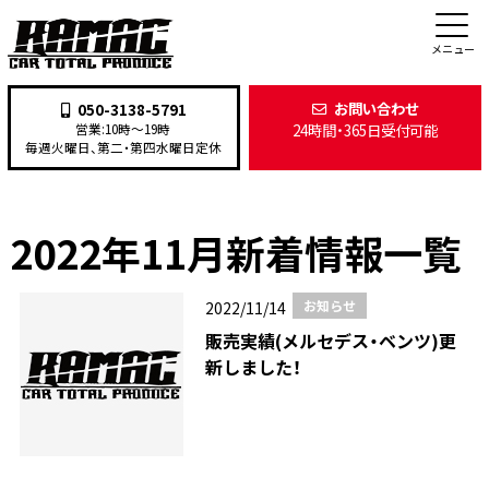
新着情報
メニュー
お問い合わせ
050-3138-5791
24時間・365日受付可能
営業:10時〜19時
TOP
>
新着情報
>
2022年
>
11月
毎週火曜日、第二・第四水曜日定休
2022年11月新着情報一覧
お知らせ
2022/11/14
販売実績(メルセデス・ベンツ)更
新しました！