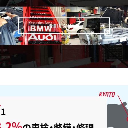
PHOTO GALLERY
.1
.2%
の
車検・整備・修理